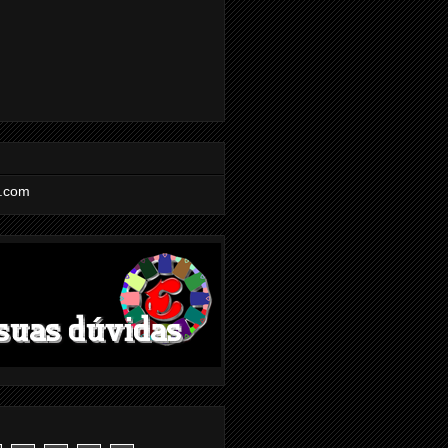
l.com