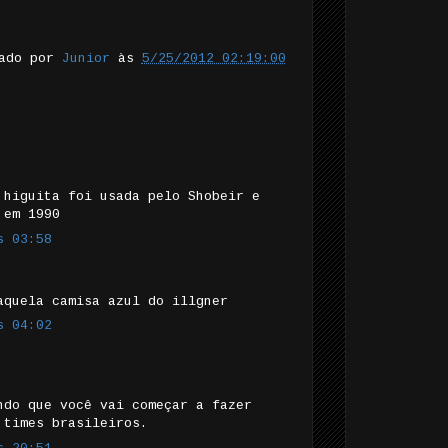
tado por
Junior
às
5/25/2012 02:19:00
 higuita foi usada pelo Shobeir e
 em 1990
s 03:58
aquela camisa azul do illgner
s 04:02
ndo que você vai começar a fazer
 times brasileiros.