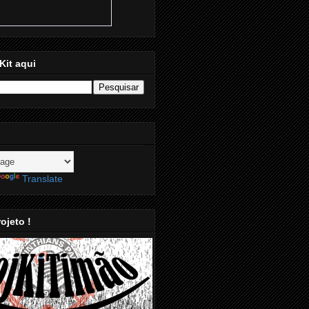
Kit aqui
Translate
ojeto !