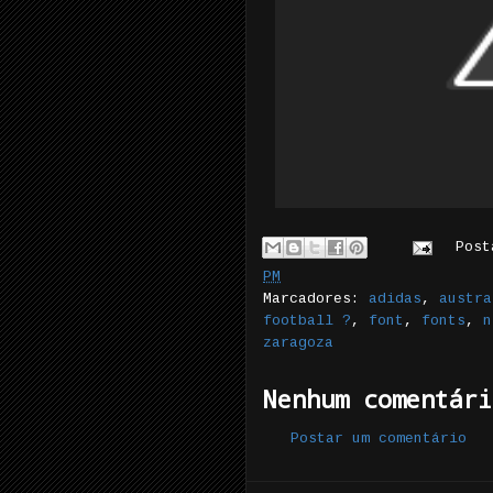
Pos
PM
Marcadores:
adidas
,
austra
football ?
,
font
,
fonts
,
n
zaragoza
Nenhum comentári
Postar um comentário