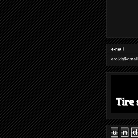
e-mail
erojkit@gmai
u
n
d