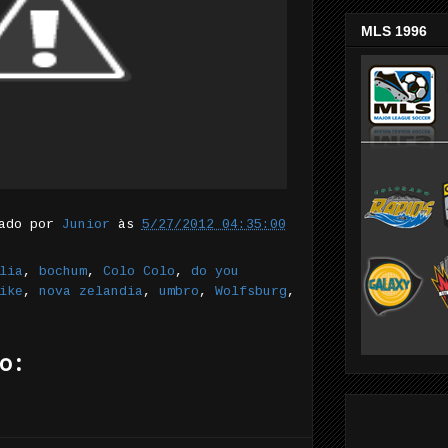
MLS 1996
tado por
Junior
às
5/27/2012 04:35:00
lia
,
bochum
,
Colo Colo
,
do you
ike
,
nova zelandia
,
umbro
,
Wolfsburg
,
o: