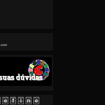
l.com
e
f
i
n
e