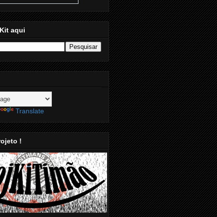
Kit aqui
Translate
ojeto !