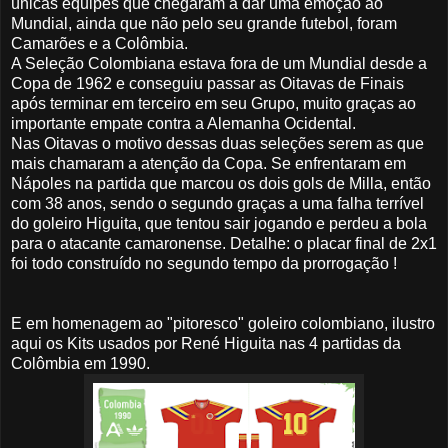
únicas equipes que chegaram a dar uma emoção ao
Mundial, ainda que não pelo seu grande futebol, foram
Camarões e a Colômbia.
A Seleção Colombiana estava fora de um Mundial desde a
Copa de 1962 e conseguiu passar as Oitavas de Finais
após terminar em terceiro em seu Grupo, muito graças ao
importante empate contra a Alemanha Ocidental.
Nas Oitavas o motivo dessas duas seleções serem as que
mais chamaram a atenção da Copa. Se enfrentaram em
Nápoles na partida que marcou os dois gols de Milla, então
com 38 anos, sendo o segundo graças a uma falha terrível
do goleiro Higuita, que tentou sair jogando e perdeu a bola
para o atacante camaronense. Detalhe: o placar final de 2x1
foi todo construído no segundo tempo da prorrogação !
E em homenagem ao "pitoresco" goleiro colombiano, ilustro
aqui os Kits usados por René Higuita nas 4 partidas da
Colômbia em 1990.