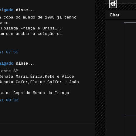
d
algado
disse...
Chat
a copa do mundo de 1998 já tenho
como
,Holanda,França e Brasil...
im que acabar a coleção da
às 07:56
algado
disse...
iente-SP
Renata Maria,Érica,Keké e Alice.
Renata Cafer,Elaine Caffer e João
ta na Copa do Mundo da França
às 08:02