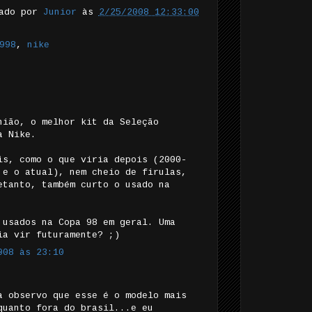
tado por
Junior
às
2/25/2008 12:33:00
998
,
nike
nião, o melhor kit da Seleção
a Nike.
is, como o que viria depois (2000-
 e o atual), nem cheio de firulas,
etanto, também curto o usado na
 usados na Copa 98 em geral. Uma
ia vir futuramente? ;)
008 às 23:10
a observo que esse é o modelo mais
quanto fora do brasil...e eu