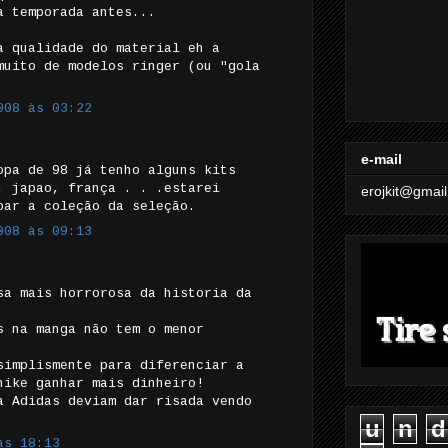
a temporada antes...
a qualidade do material eh a
muito de modelos ringer (ou "gola
008 às 03:22
e-mail
opa de 98 já tenho alguns kits
, japao, frança . . .estarei
erojkit@gmai
bar a coleção da seleção.
008 às 09:13
sa mais horrorosa da historia da
s na manga não tem o menor
simplismente para diferenciar a
nike ganhar mais dinheiro!
a Adidas deviam dar risada vendo
u
n
d
às 18:13