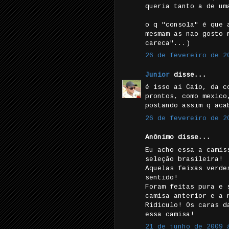
queria tanto a de um
o q "consola" é que 
mesmam as nao gosto 
careca"...)
26 de fevereiro de 2
Junior
disse...
é isso ai Caio, da c
prontos, como mexico
postando assim q aca
26 de fevereiro de 2
Anônimo disse...
Eu acho essa a camis
seleção brasileira!
Aquelas feixas verde
sentido!
Foram feitas pura e 
camisa anterior e a 
Ridiculo! Os caras d
essa camisa!
21 de junho de 2009 