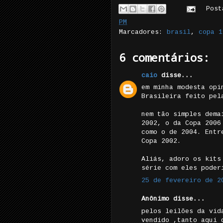
Pos
PM
Marcadores:
brasil
,
copa 1
6 comentários:
caio
disse...
em minha modesta opi
Brasileira feito pel
nem tão simples dema
2002, o da Copa 2006
como o de 2004. Entr
Copa 2002.
Aliás, adoro os kits
série com eles poder
25 de fevereiro de 2
Anônimo disse...
pelos leilões da vid
vendido ,tanto aqui 