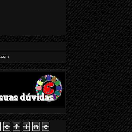
l.com
e
f
i
n
e