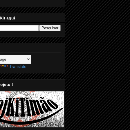
Kit aqui
Translate
ojeto !