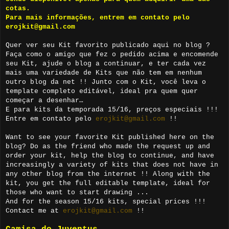
cotas.
Para mais informações, entrem em contato pelo
erojkit@gmail.com
Quer ver seu Kit favorito publicado aqui no blog ?
Faça como o amigo que fez o pedido acima e encomende
seu Kit, ajude o blog a continuar, e ter cada vez
mais uma variedade de Kits que não tem em nenhum
outro blog da net !! Junto com o Kit, você leva o
template completo editável, ideal pra quem quer
começar a desenhar…
E para kits da temporada 15/16, preços especiais !!!
Entre em contato pelo
erojkit@gmail.com
!!
Want to see your favorite Kit published here on the
blog? Do as the friend who made the request up and
order your kit, help the blog to continue, and have
increasingly a variety of kits that does not have in
any other blog from the internet !! Along with the
kit, you get the full editable template, ideal for
those who want to start drawing ...
And for the season 15/16 kits, special prices !!!
Contact me at
erojkit@gmail.com
!!