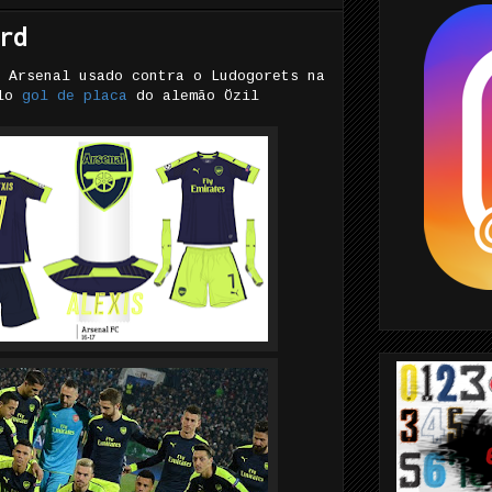
rd
 Arsenal usado contra o Ludogorets na
elo
gol de placa
do alemão Özil