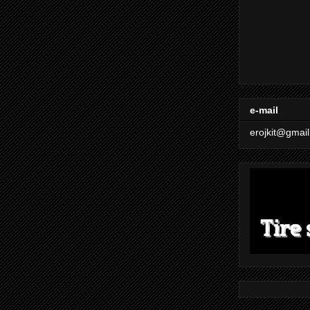
e-mail
erojkit@gmai