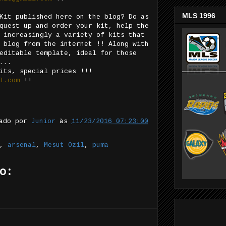
MLS 1996
Kit published here on the blog? Do as
quest up and order your kit, help the
 increasingly a variety of kits that
 blog from the internet !! Along with
editable template, ideal for those
...
its, special prices !!!
l.com
!!
tado por
Junior
às
11/23/2016 07:23:00
,
arsenal
,
Mesut Özil
,
puma
o: