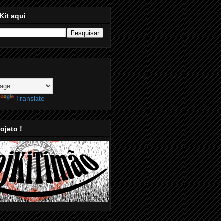
Kit aqui
Translate
ojeto !