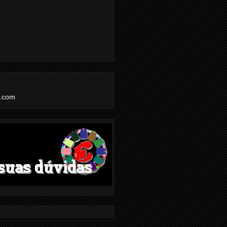
l.com