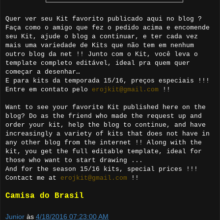
Quer ver seu Kit favorito publicado aqui no blog ?
Faça como o amigo que fez o pedido acima e encomende
seu Kit, ajude o blog a continuar, e ter cada vez
mais uma variedade de Kits que não tem em nenhum
outro blog da net !! Junto com o Kit, você leva o
template completo editável, ideal pra quem quer
começar a desenhar…
E para kits da temporada 15/16, preços especiais !!!
Entre em contato pelo
erojkit@gmail.com
!!
Want to see your favorite Kit published here on the
blog? Do as the friend who made the request up and
order your kit, help the blog to continue, and have
increasingly a variety of kits that does not have in
any other blog from the internet !! Along with the
kit, you get the full editable template, ideal for
those who want to start drawing ...
And for the season 15/16 kits, special prices !!!
Contact me at
erojkit@gmail.com
!!
Camisa do Brasil
Junior
às
4/18/2016 07:23:00 AM