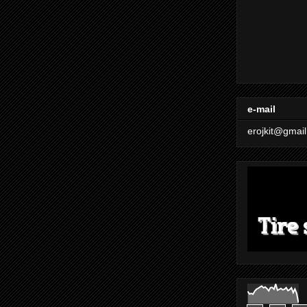
e-mail
erojkit@gmai