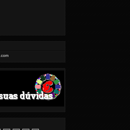
l.com