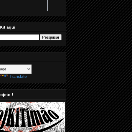
Kit aqui
Translate
ojeto !