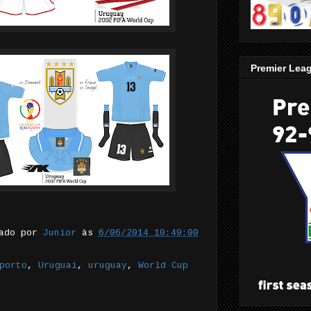
Premier Lea
tado por
Junior
às
6/06/2014 10:49:00
porto
,
Uruguai
,
uruguay
,
World Cup