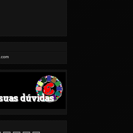
l.com