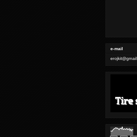
e-mail
erojkit@gmai