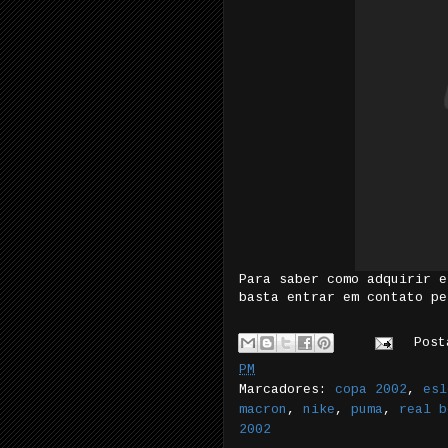
Para saber como adquirir e
basta entrar em contato p
Pos
PM
Marcadores:
copa 2002
,
esl
macron
,
nike
,
puma
,
real b
2002