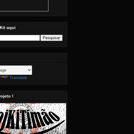
Kit aqui
Translate
ojeto !