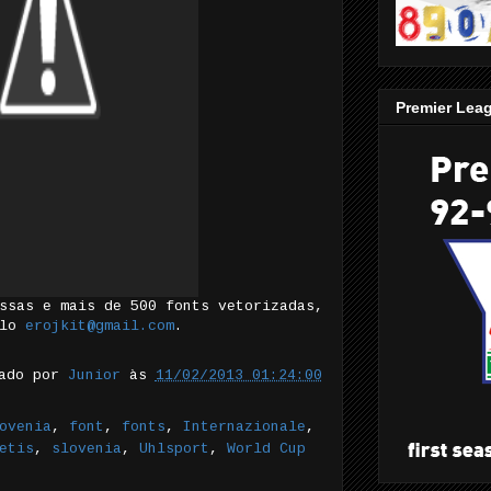
Premier Lea
ssas e mais de 500 fonts vetorizadas,
elo
erojkit@gmail.com
.
tado por
Junior
às
11/02/2013 01:24:00
ovenia
,
font
,
fonts
,
Internazionale
,
etis
,
slovenia
,
Uhlsport
,
World Cup