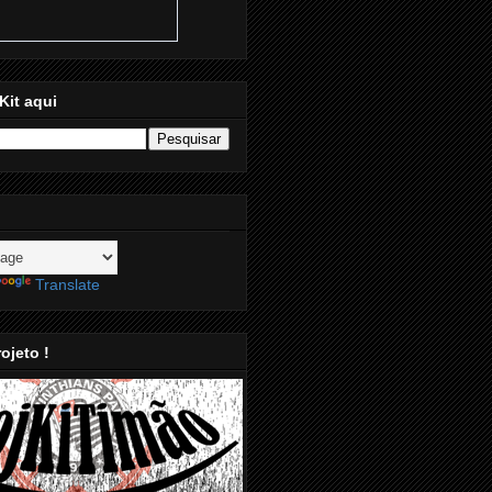
Kit aqui
Translate
ojeto !