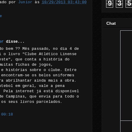
9
3
5
tado por
Junior
às
10/29/2013 03:43:00
e
Chat
or
disse...
do bem ?? Mês passado, no dia 4 de
i o livro "Clube Atlético Linense
este", que conta a história do
muitas fichas de jogos,
 e histórias sobre o clube. Entre
 encontram-se os belos uniformes
ra abrilhantar ainda mais a obra.
utebol em geral, vale a pena
. Pela internet já está disponível
de Campinas, que envia para todo o
 os seus livros parcelados.
 00:18