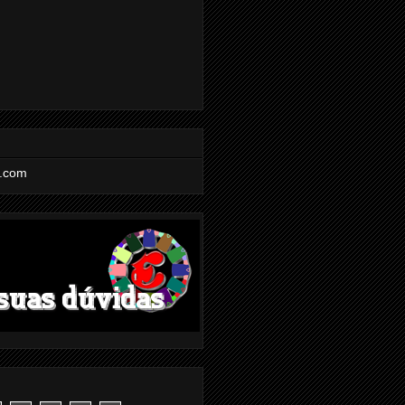
l.com