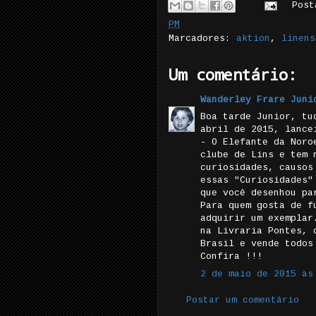
Pos
PM
Marcadores:
aktion
,
linens
Um comentário:
Wanderley Frare Juni
Boa tarde Junior, tu
abril de 2015, lance
- O Elefante da Noro
clube de Lins e tem 
curiosidades, causos
essas "Curiosidades"
que você desenhou pa
Para quem gosta de f
adquirir um exemplar
na Livraria Pontes, 
Brasil e vende todos
Confira !!!
2 de maio de 2015 às
Postar um comentário