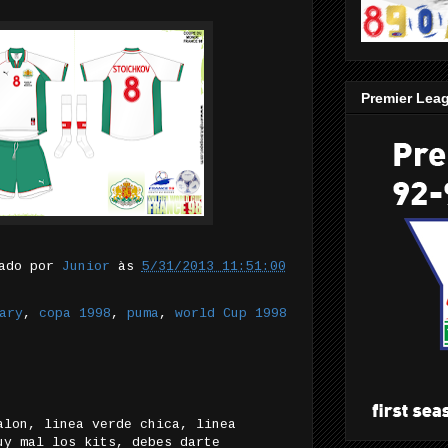
Premier Lea
tado por
Junior
às
5/31/2013 11:51:00
ary
,
copa 1998
,
puma
,
world Cup 1998
alon, linea verde chica, linea
uy mal los kits, debes darte