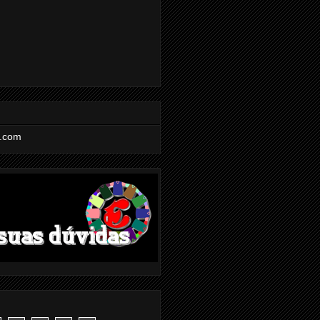
l.com