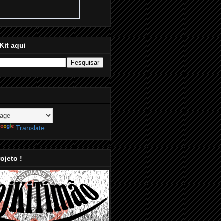
Kit aqui
Translate
ojeto !