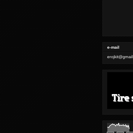
e-mail
erojkit@gmai