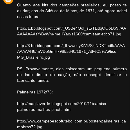
Quanto aos kits dos campeões brasileiros, eu posso te
ajudar; dos do Atlético de Minas, de 1971, até agora achei
essas fotos:
http://1.bp.blogspot.com/_USBe4Qol_sE/TEdqOOoDo9I/AA
AAAAAAAsY/BvWm-meHYao/s1600/camisaatletico71.jpg
http://3.bp.blogspot.com/_IhwwsuyKiVk/SkjNDXTndlI/AAAA
AAAAAH8/mVDpGmHk98I/s640/1971_Atl%C3%A9tico-
MG_Brasileiro.jpg
PS: Provavelmente, eles colocaram um pequeno número
no lado direito do calção; não consegui identificar o
fabricante, ainda.
Palmeiras 1972/73:
http://magliaverde.blogspot.com/2010/11/camisa-
palmeiras-malhas-pinotti.html
http://www.campeoesdofutebol.com.br/poster/palmeiras_ca
mpbras72.jpg