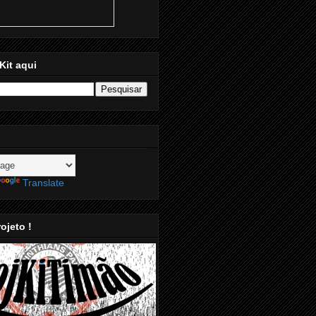
Kit aqui
Translate
ojeto !