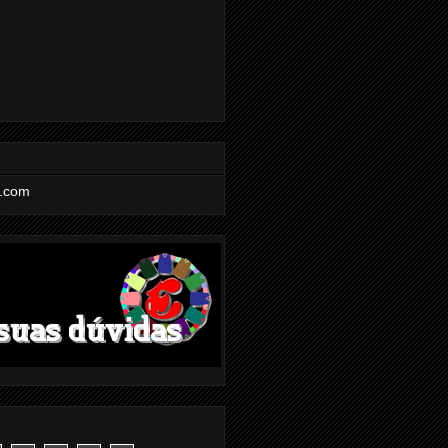
l.com