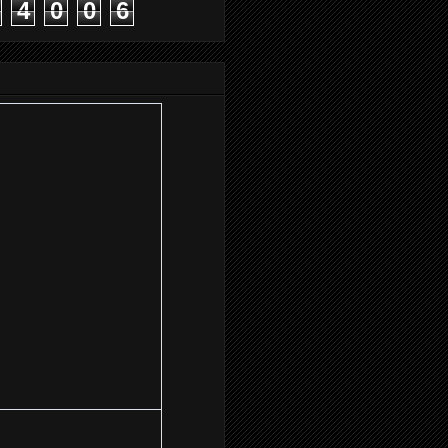
4
0
0
6