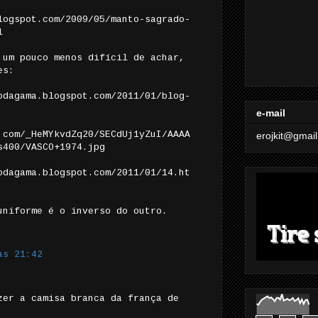
logspot.com/2009/05/manto-sagrado-
l
 um pouco menos difícil de achar,
es:
odagama.blogspot.com/2011/01/blog-
e-mail
.com/_HeMYkvdZq20/SECdUj1yZuI/AAAA
erojkit@gmai
s400/VASCO+1974.jpg
odagama.blogspot.com/2011/01/14.ht
uniforme é o inverso do outro.
às 21:42
zer a camisa branca da frança de