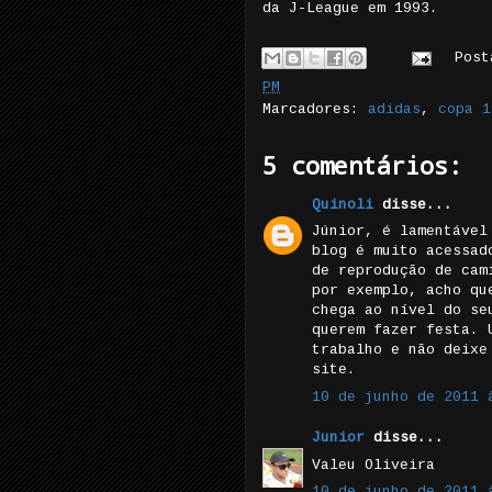
da J-League em 1993.
Pos
PM
Marcadores:
adidas
,
copa 1
5 comentários:
Quinoli
disse...
Júnior, é lamentável
blog é muito acessad
de reprodução de cam
por exemplo, acho qu
chega ao nível do se
querem fazer festa. 
trabalho e não deixe
site.
10 de junho de 2011 
Junior
disse...
Valeu Oliveira
10 de junho de 2011 