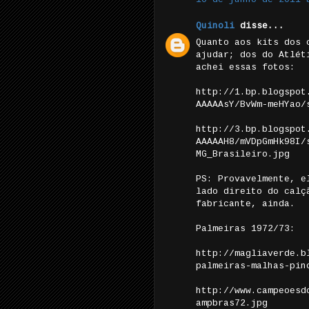
Quinoli
disse...
Quanto aos kits dos 
ajudar; dos do Atlét
achei essas fotos:
http://1.bp.blogspot
AAAAAsY/BvWm-meHYao/
http://3.bp.blogspot
AAAAAH8/mVDpGmHk98I/
MG_Brasileiro.jpg
PS: Provavelmente, e
lado direito do calç
fabricante, ainda.
Palmeiras 1972/73:
http://magliaverde.b
palmeiras-malhas-pin
http://www.campeoesd
ampbras72.jpg