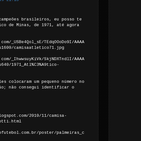
campeões brasileiros, eu posso te
ico de Minas, de 1971, até agora
.com/_USBe4Qol_sE/TEdqOOoDo9I/AAAA
s1600/camisaatletico71.jpg
.com/_IhwwsuyKiVk/SkjNDXTndlI/AAAA
s640/1971_Atl%C3%A9tico-
les colocaram um pequeno número no
ão; não consegui identificar o
logspot.com/2010/11/camisa-
otti.html
ofutebol.com.br/poster/palmeiras_c