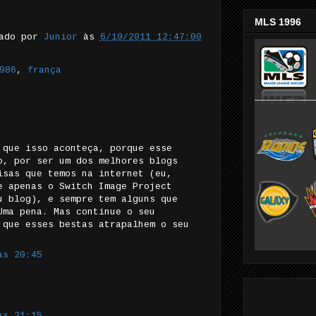
MLS 1996
tado por
Junior
às
6/10/2011 12:47:00
986
,
frança
 que isso aconteça, porque esse
o, por ser um dos melhores blogs
isas que temos na internet (eu,
e apenas o Switch Image Project
u blog), e sempre tem alguns que
Uma pena. Mas continue o seu
 que esses bestas atrapalhem o seu
às 20:45
às 21:15