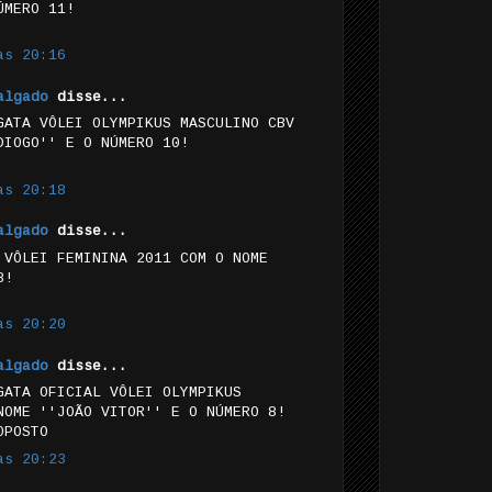
ÚMERO 11!
às 20:16
algado
disse...
GATA VÔLEI OLYMPIKUS MASCULINO CBV
DIOGO'' E O NÚMERO 10!
às 20:18
algado
disse...
 VÔLEI FEMININA 2011 COM O NOME
8!
às 20:20
algado
disse...
GATA OFICIAL VÔLEI OLYMPIKUS
NOME ''JOÃO VITOR'' E O NÚMERO 8!
OPOSTO
às 20:23