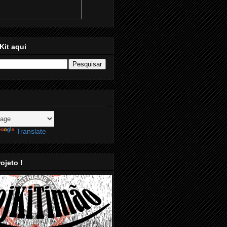
Kit aqui
Translate
ojeto !