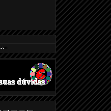
l.com