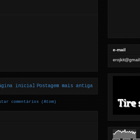
e-mail
erojkit@gmai
ágina inicial
Postagem mais antiga
star comentários (Atom)