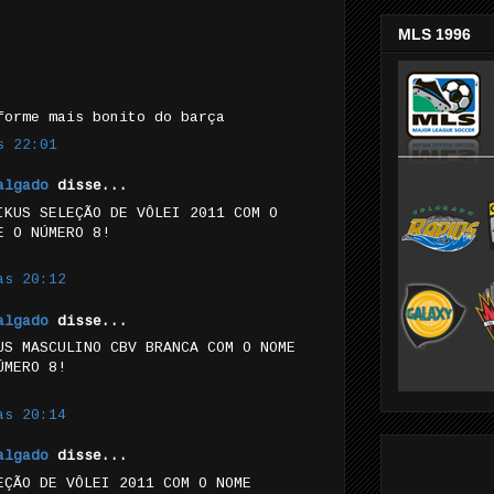
MLS 1996
forme mais bonito do barça
s 22:01
algado
disse...
IKUS SELEÇÃO DE VÔLEI 2011 COM O
E O NÚMERO 8!
às 20:12
algado
disse...
US MASCULINO CBV BRANCA COM O NOME
ÚMERO 8!
às 20:14
algado
disse...
EÇÃO DE VÔLEI 2011 COM O NOME