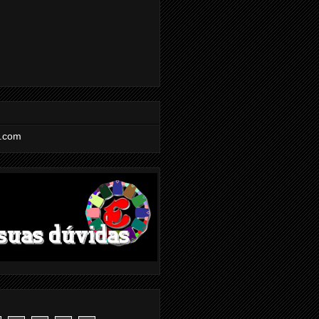
l.com