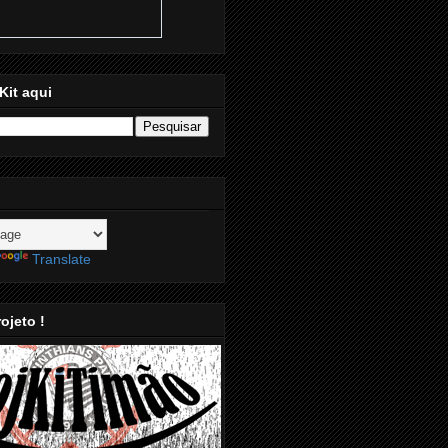
Kit aqui
Translate
ojeto !