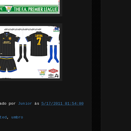
tado por
Junior
às
5/17/2011 01:54:00
ted
,
umbro