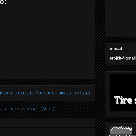
o:
e-mail
erojkit@gmai
ágina inicial
Postagem mais antiga
star comentários (Atom)