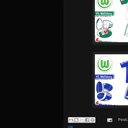
Pos
PM