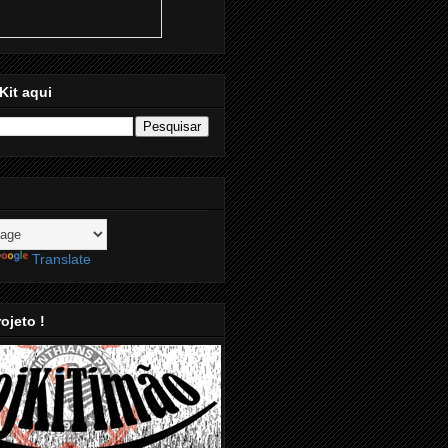
Kit aqui
Translate
ojeto !