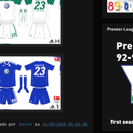
Premier Lea
tado por
Junior
às
11/30/2010 05:03:00