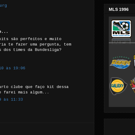
urg
MLS 1996
e...
kits são perfeitos e muito
ria te fazer uma pergunta, tem
s dos times da Bundesliga?
10 às 19:06
arto clube que faço kit dessa
e farei mais algum...
0 às 11:33