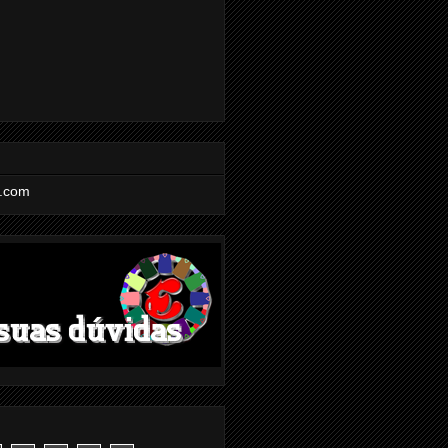
l.com