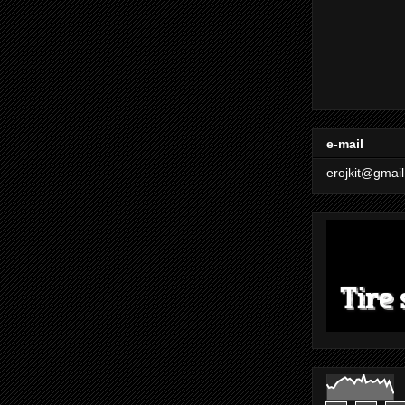
e-mail
erojkit@gmai