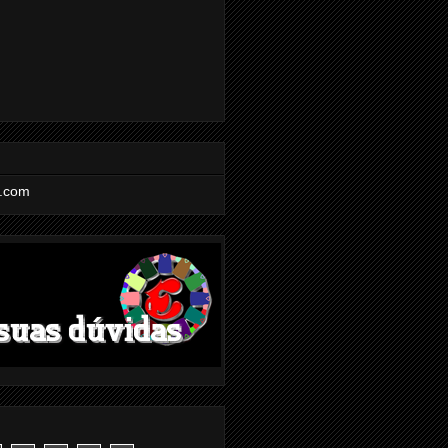
l.com