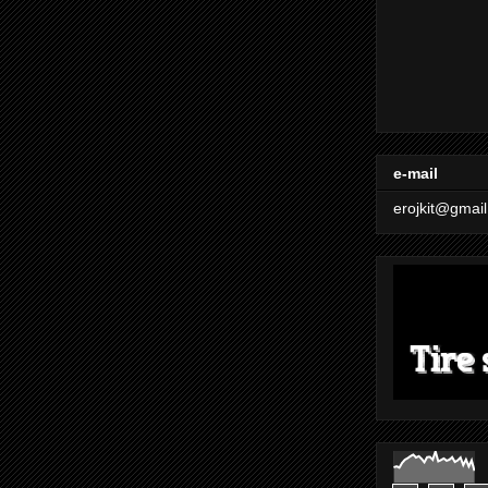
e-mail
erojkit@gmai