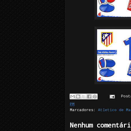
Pos
PM
Marcadores:
Atletico de Ma
Nenhum comentári