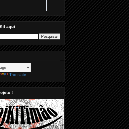
Kit aqui
Translate
ojeto !