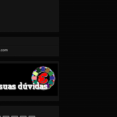
l.com