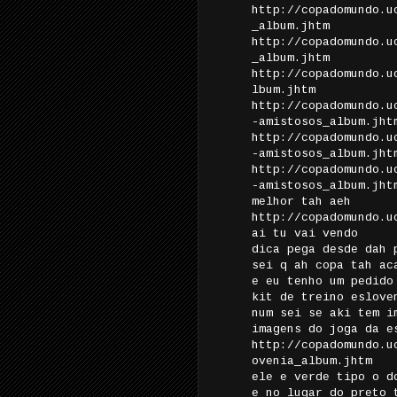
http://copadomundo.u
_album.jhtm
http://copadomundo.u
_album.jhtm
http://copadomundo.u
lbum.jhtm
http://copadomundo.u
-amistosos_album.jht
http://copadomundo.u
-amistosos_album.jht
http://copadomundo.u
-amistosos_album.jht
melhor tah aeh
http://copadomundo.u
ai tu vai vendo
dica pega desde dah 
sei q ah copa tah ac
e eu tenho um pedido
kit de treino eslove
num sei se aki tem i
imagens do joga da e
http://copadomundo.u
ovenia_album.jhtm
ele e verde tipo o d
e no lugar do preto 