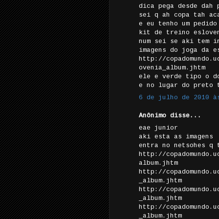
dica pega desde dah 
sei q ah copa tah ac
e eu tenho um pedido
kit de treino eslove
num sei se aki tem i
imagens do joga da e
http://copadomundo.u
ovenia_album.jhtm
ele e verde tipo o d
e no lugar do preto 
6 de julho de 2010 à
Anônimo disse...
eae junior
aki esta as imagens
entra no netsohes q 
http://copadomundo.u
album.jhtm
http://copadomundo.u
_album.jhtm
http://copadomundo.u
_album.jhtm
http://copadomundo.u
_album.jhtm