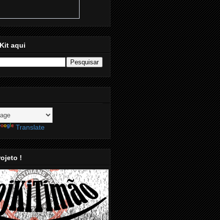
Kit aqui
Translate
ojeto !