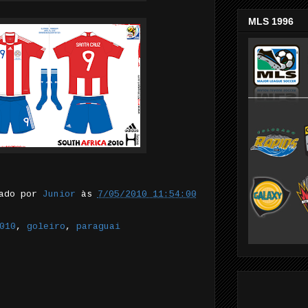
MLS 1996
tado por
Junior
às
7/05/2010 11:54:00
010
,
goleiro
,
paraguai