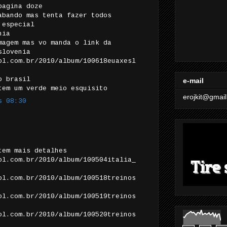
pagina doze
abando mas tenta fazer todos
 especial
nia
magem mas vo manda o link da
slovenia
ol.com.br/2010/album/100618euaxesl
o brasil
e-mail
tem um verde meio esquisito
erojkit@gmai
s 08:30
tem mais detalhes
ol.com.br/2010/album/100504italia_
ol.com.br/2010/album/100518treinos
ol.com.br/2010/album/100519treinos
ol.com.br/2010/album/100520treinos