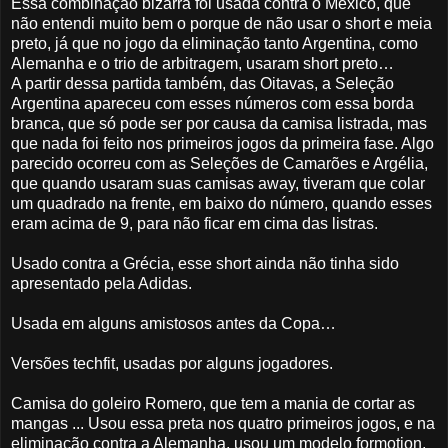
Essa combinação bizarra foi usada contra o México, que
não entendi muito bem o porque de não usar o short e meia
preto, já que no jogo da eliminação tanto Argentina, como
Alemanha e o trio de arbitragem, usaram short preto…
A partir dessa partida também, das Oitavas, a Seleção
Argentina apareceu com esses números com essa borda
branca, que só pode ser por causa da camisa listrada, mas
que nada foi feito nos primeiros jogos da primeira fase. Algo
parecido ocorreu com as Seleções de Camarões e Argélia,
que quando usaram suas camisas away, tiveram que colar
um quadrado na frente, em baixo do número, quando esses
eram acima de 9, para não ficar em cima das listras.
Usado contra a Grécia, esse short ainda não tinha sido
apresentado pela Adidas.
Usada em alguns amistosos antes da Copa…
Versões techfit, usadas por alguns jogadores.
Camisa do goleiro Romero, que tem a mania de cortar as
mangas ... Usou essa preta nos quatro primeiros jogos, e na
eliminação contra a Alemanha, usou um modelo formotion,