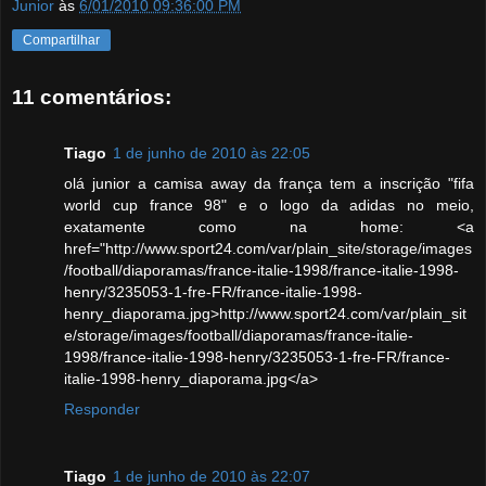
Junior
às
6/01/2010 09:36:00 PM
Compartilhar
11 comentários:
Tiago
1 de junho de 2010 às 22:05
olá junior a camisa away da frança tem a inscrição "fifa
world cup france 98" e o logo da adidas no meio,
exatamente como na home: <a
href="http://www.sport24.com/var/plain_site/storage/images
/football/diaporamas/france-italie-1998/france-italie-1998-
henry/3235053-1-fre-FR/france-italie-1998-
henry_diaporama.jpg>http://www.sport24.com/var/plain_sit
e/storage/images/football/diaporamas/france-italie-
1998/france-italie-1998-henry/3235053-1-fre-FR/france-
italie-1998-henry_diaporama.jpg</a>
Responder
Tiago
1 de junho de 2010 às 22:07