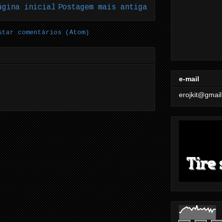
ágina inicial
Postagem mais antiga
star comentários (Atom)
e-mail
erojkit@gmai