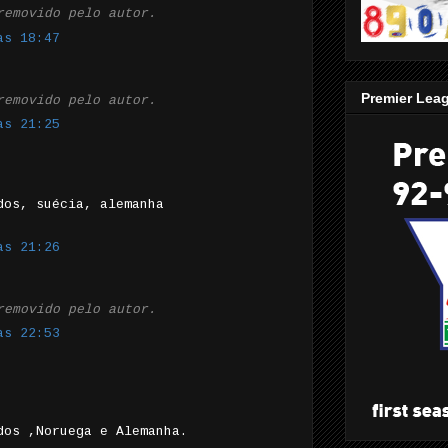
removido pelo autor.
às 18:47
Premier Lea
removido pelo autor.
às 21:25
dos, suécia, alemanha
às 21:26
removido pelo autor.
às 22:53
dos ,Noruega e Alemanha.