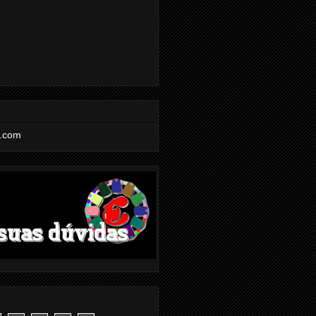
l.com