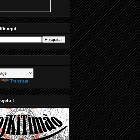
Kit aqui
Translate
ojeto !