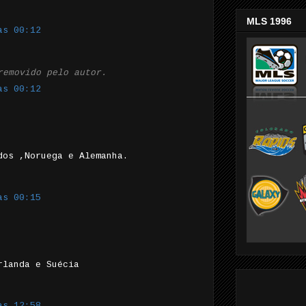
MLS 1996
às 00:12
removido pelo autor.
às 00:12
dos ,Noruega e Alemanha.
às 00:15
rlanda e Suécia
às 12:58