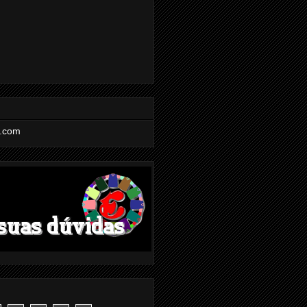
l.com