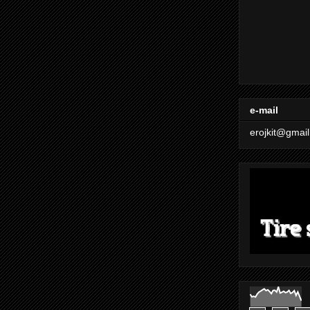
e-mail
erojkit@gmai