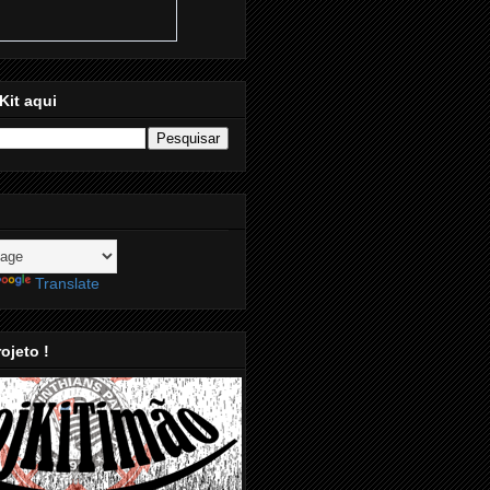
Kit aqui
Translate
ojeto !