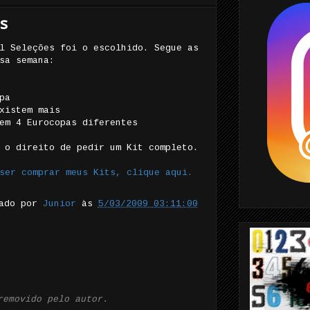
s
l Seleções foi o escolhido. Segue as
sa semana:
pa
xistem mais
em 4 Eurocopas diferentes
 o direito de pedir um Kit completo.
ser comprar meus Kits, clique aqui.
tado por
Junior
às
5/03/2009 03:11:00
removido pelo autor.