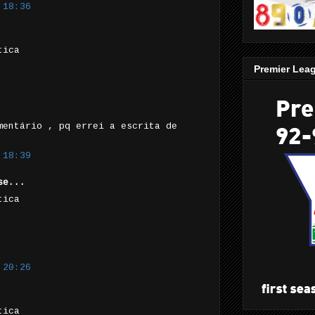
 18:36
tica
Premier Lea
mentário , pq errei a escrita de
 18:39
e...
tica
 20:26
tica