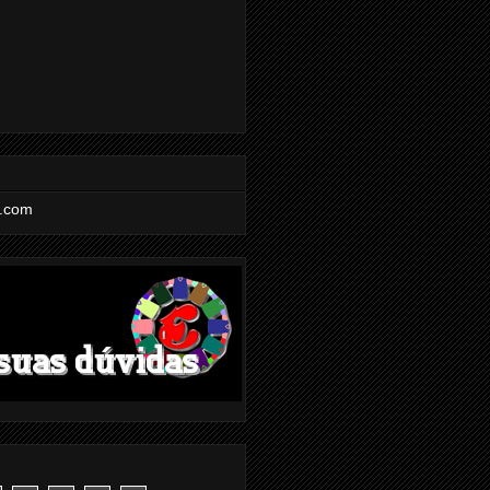
l.com