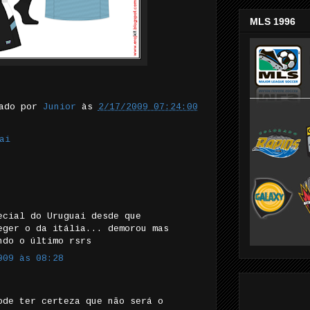
MLS 1996
tado por
Junior
às
2/17/2009 07:24:00
ai
ecial do Uruguai desde que
eger o da itália... demorou mas
ndo o último rsrs
009 às 08:28
ode ter certeza que não será o