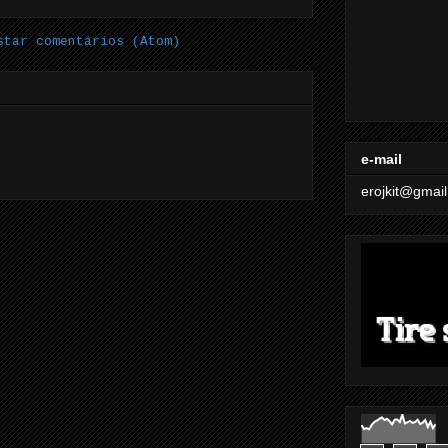
star comentários (Atom)
e-mail
erojkit@gmai