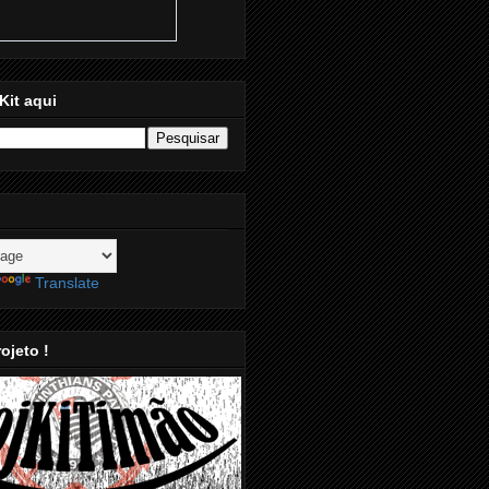
Kit aqui
Translate
ojeto !