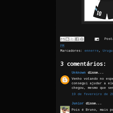
Pos
PM
Marcadores:
ennerre
,
Urugu
3 comentários:
Unknown
disse...
Venho votando no esp
consegui ajudar a el
chegou, mesmo que se
19 de fevereiro de 2
Junior
disse...
Pois é Bruno, mais p