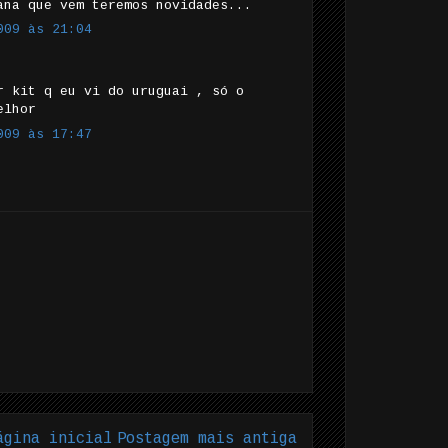
ana que vem teremos novidades...
009 às 21:04
r kit q eu vi do uruguai , só o
elhor
009 às 17:47
ágina inicial
Postagem mais antiga