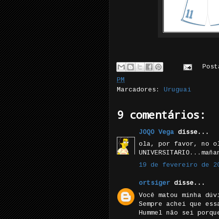
Pos
PM
Marcadores:
Uruguai
9 comentários:
JOQO Vega
disse...
ola, por favor, no o
UNIVERSITARIO...maña
19 de fevereiro de 2
ortsiger
disse...
Você matou minha dúv
Sempre achei que ess
Hummel não sei porqu