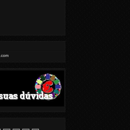
l.com