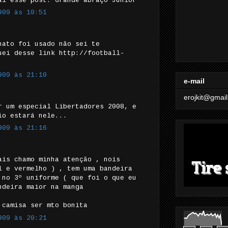
al esse post. Grande abraço Junior
009 às 10:51
nato foi usado não sei te
uei desse link http://football-
009 às 21:10
e-mail
erojkit@gmai
r um especial Libertadores 2008, e
io estará nele...
009 às 21:16
ais chamo minha atenção , nois
l e vermelho ) , tem uma bandeira
 no 3º uniforme ( que foi o que eu
ndeira maior na manga
 camisa ser mto bonita
009 às 20:21