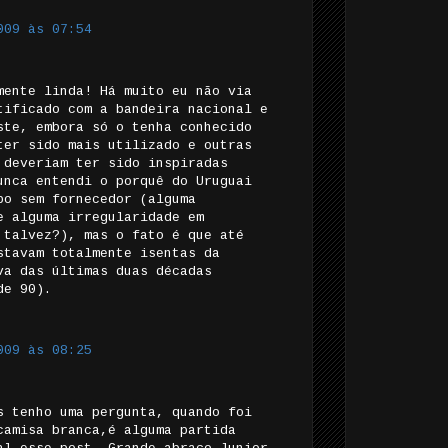
009 às 07:54
mente linda! Há muito eu não via
tificado com a bandeira nacional e
ste, embora só o tenha conhecido
ter sido mais utilizado e outras
 deveriam ter sido inspiradas
unca entendi o porquê do Uruguai
po sem fornecedor (alguma
e alguma irregularidade em
 talvez?), mas o fato é que até
stavam totalmente isentas da
va das últimas duas décadas
de 90).
009 às 08:25
s tenho uma pergunta, quando foi
camisa branca,é alguma partida