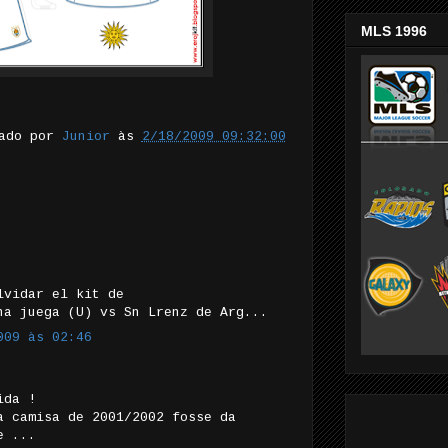
MLS 1996
tado por
Junior
às
2/18/2009 09:32:00
lvidar el kit de
na juega (U) vs Sn Lrenz de Arg...
009 às 02:46
ida !
a camisa de 2001/2002 fosse da
e ...