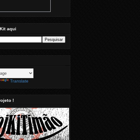
Kit aqui
Translate
ojeto !