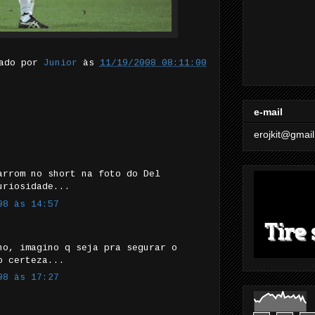
tado por
Junior
às
11/19/2008 08:11:00
e-mail
erojkit@gmai
arrom no short na foto do Del
uriosidade...
08 às 14:57
no, imagino q seja pra segurar o
o certeza...
08 às 17:27