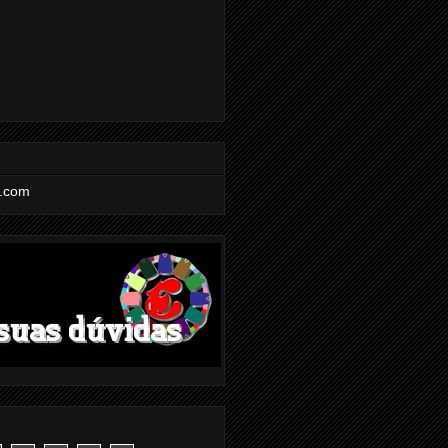
l.com