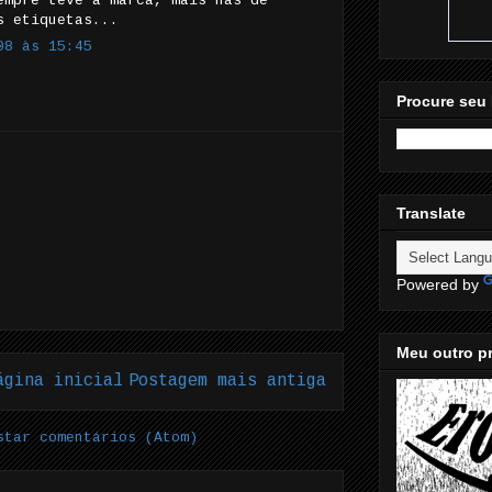
empre teve a marca, mais nas de
s etiquetas...
08 às 15:45
Procure seu 
Translate
Powered by
Meu outro pr
ágina inicial
Postagem mais antiga
star comentários (Atom)