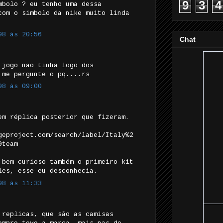
9
3
4
mbolo ? eu tenho uma dessa
com o simbolo da nike muito linda
08 às 20:56
Chat
 jogo nao tinha logo dos
 me pergunte o pq....rs
08 às 09:00
em réplica posterior que fizeram.
geproject.com/search/label/Italy%2
0team
 bem curioso também o primeiro kit
les, esse eu desconhecia.
08 às 11:33
 replicas, que são as camisas