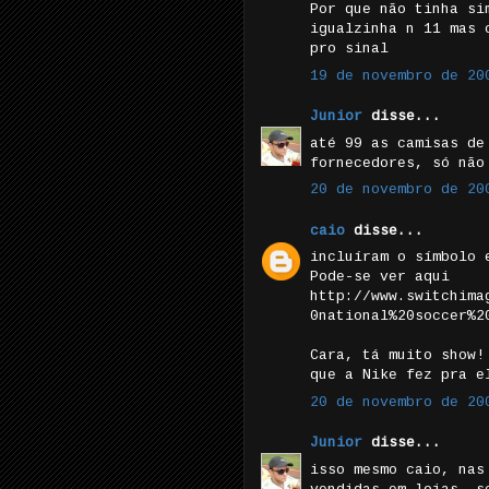
Por que não tinha si
igualzinha n 11 mas 
pro sinal
19 de novembro de 20
Junior
disse...
até 99 as camisas de
fornecedores, só não
20 de novembro de 20
caio
disse...
incluíram o símbolo 
Pode-se ver aqui
http://www.switchima
0national%20soccer%2
Cara, tá muito show!
que a Nike fez pra e
20 de novembro de 20
Junior
disse...
isso mesmo caio, nas