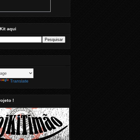
Kit aqui
Translate
ojeto !