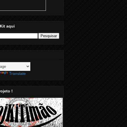
Kit aqui
Translate
ojeto !