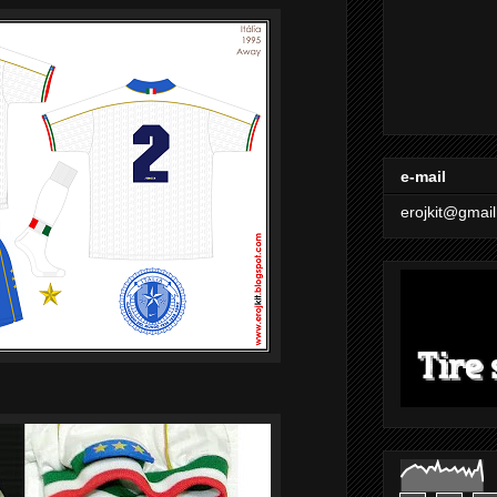
e-mail
erojkit@gmai