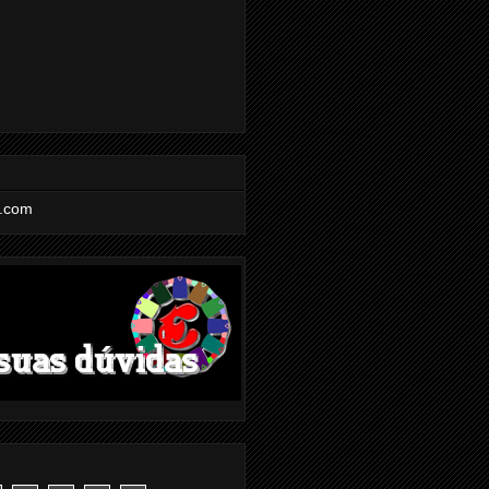
l.com