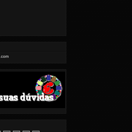
l.com