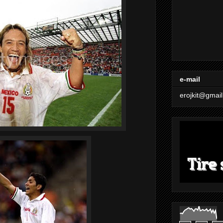
e-mail
erojkit@gmai