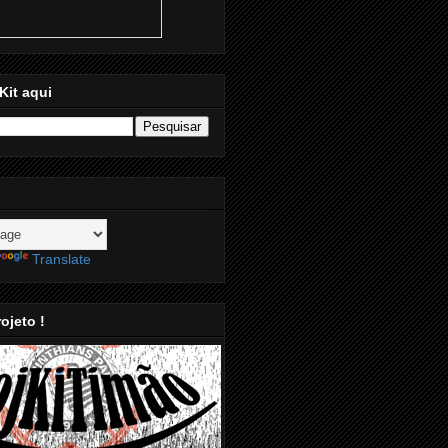
Kit aqui
Translate
ojeto !