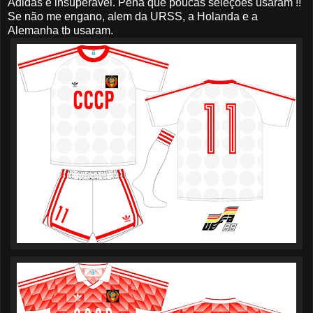
Adidas é insuperável. Pena que poucas seleções usaram !!
Se não me engano, alem da URSS, a Holanda e a
Alemanha tb usaram.