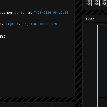
9
3
5
tado por
Junior
às
7/08/2026 08:12:00
Chat
s
,
algeria
,
argélia
,
copa 2026
o: