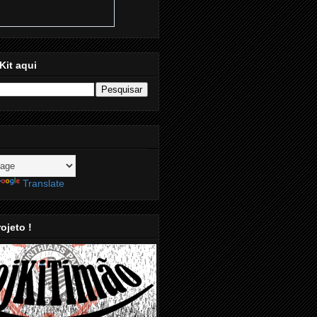
Kit aqui
Translate
ojeto !