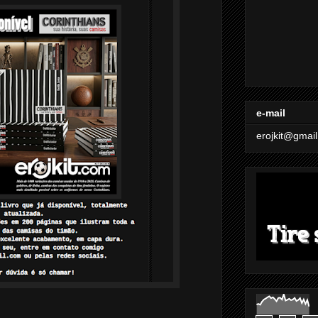
e-mail
erojkit@gmai