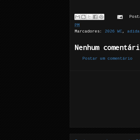
Pos
PM
Marcadores:
2026 WC
,
adida
Nenhum comentári
Postar um comentário