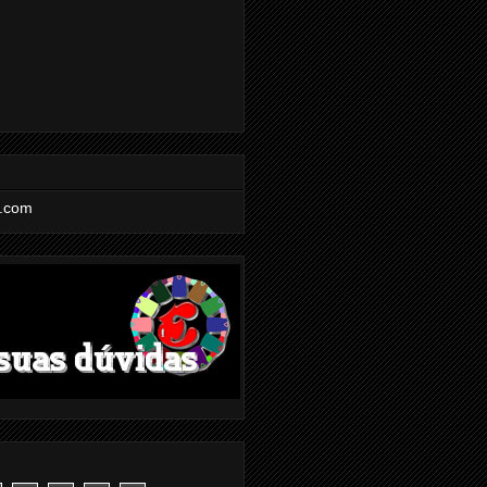
l.com