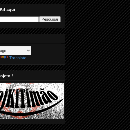
Kit aqui
Translate
ojeto !