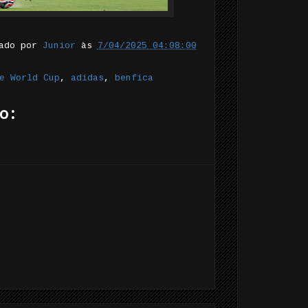
tado por
Junior
às
7/04/2025 04:08:00
e World Cup
,
adidas
,
benfica
o: