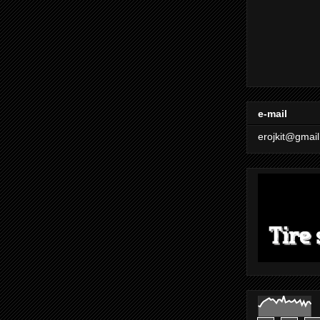
e-mail
erojkit@gmai