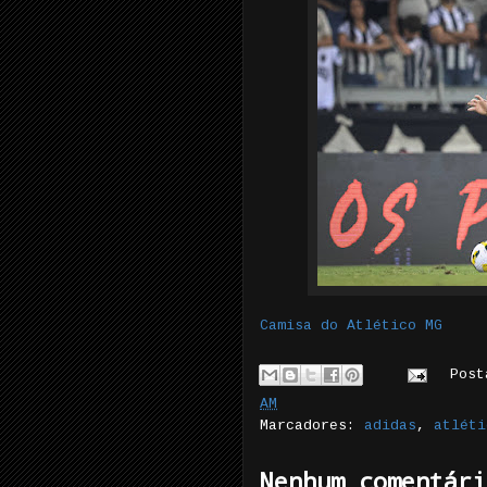
Camisa do Atlético MG
Pos
AM
Marcadores:
adidas
,
atléti
Nenhum comentári