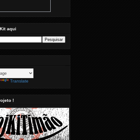
Kit aqui
Translate
ojeto !