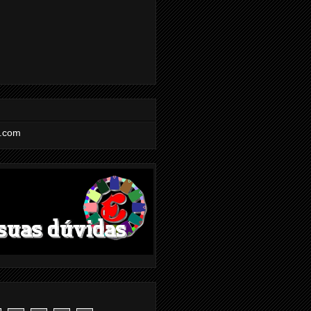
l.com