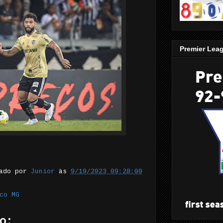
Premier Lea
tado por
Junior
às
9/19/2023 09:28:00
co MG
o: