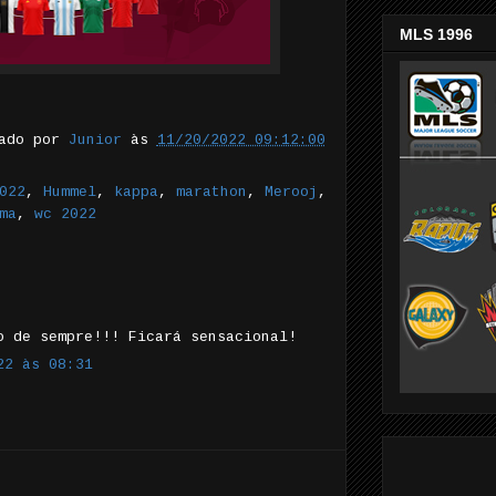
MLS 1996
tado por
Junior
às
11/20/2022 09:12:00
022
,
Hummel
,
kappa
,
marathon
,
Merooj
,
ma
,
wc 2022
o de sempre!!! Ficará sensacional!
22 às 08:31