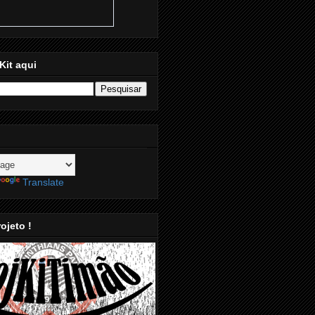
Kit aqui
Translate
ojeto !