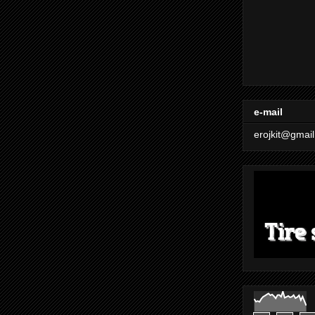
e-mail
erojkit@gmai