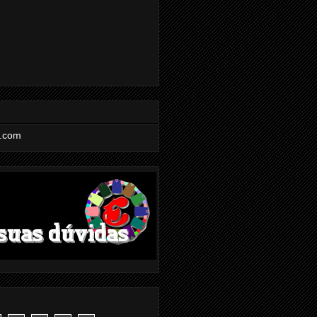
l.com