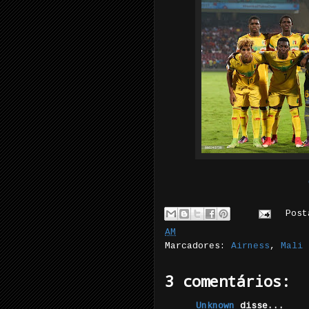
Pos
AM
Marcadores:
Airness
,
Mali
3 comentários:
Unknown
disse...