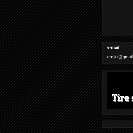
e-mail
erojkit@gmai