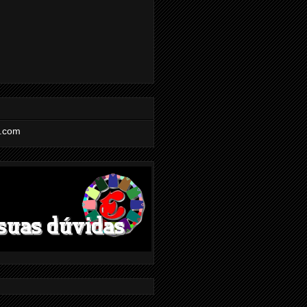
l.com