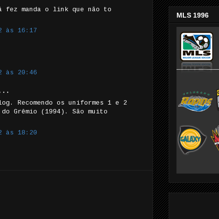
á fez manda o link que não to
MLS 1996
2 às 16:17
2 às 20:46
...
log. Recomendo os uniformes 1 e 2
 do Grêmio (1994). São muito
2 às 18:20