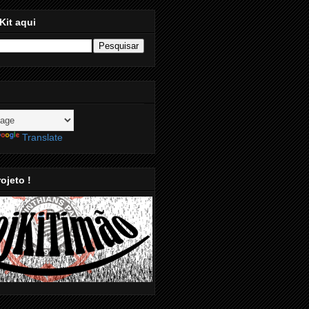
Kit aqui
Translate
ojeto !