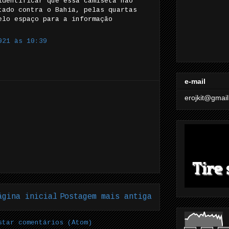
identificar que essa camiseta não
tado contra o Bahia, pelas quartas
elo espaço para a informação
021 às 10:39
e-mail
erojkit@gmai
ágina inicial
Postagem mais antiga
star comentários (Atom)