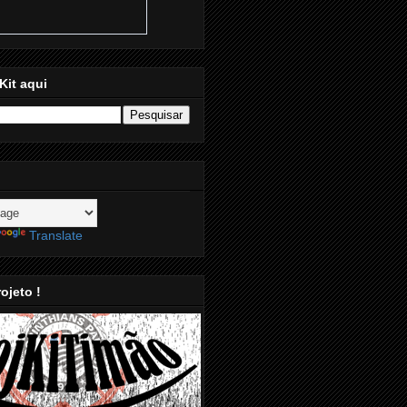
Kit aqui
Translate
ojeto !