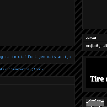
e-mail
erojkit@gmai
ágina inicial
Postagem mais antiga
star comentários (Atom)