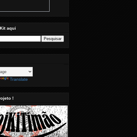
Kit aqui
Translate
ojeto !