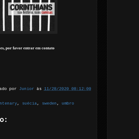
es, por favor entrar em contato
tado por
Junior
às
11/28/2020 08:12:00
ntenary
,
suécia
,
sweden
,
umbro
o: