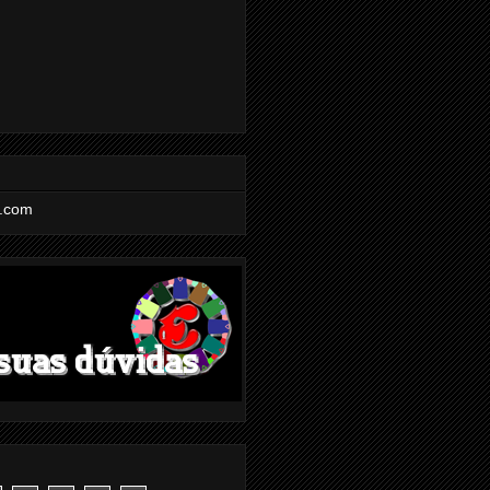
l.com