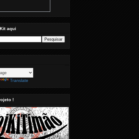
Kit aqui
Translate
ojeto !