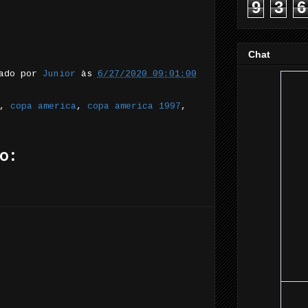
9
3
6
Chat
tado por
Junior
às
6/27/2020 09:01:00
,
copa america
,
copa america 1997
,
o: