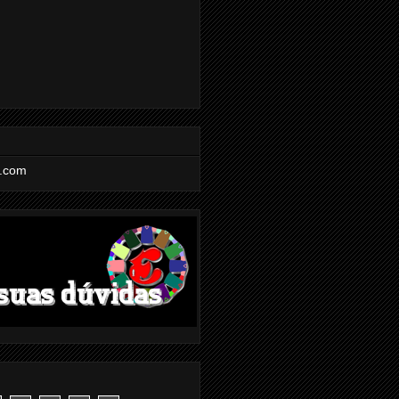
l.com