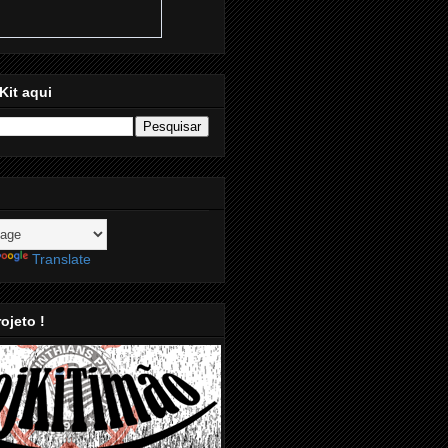
Kit aqui
Translate
ojeto !