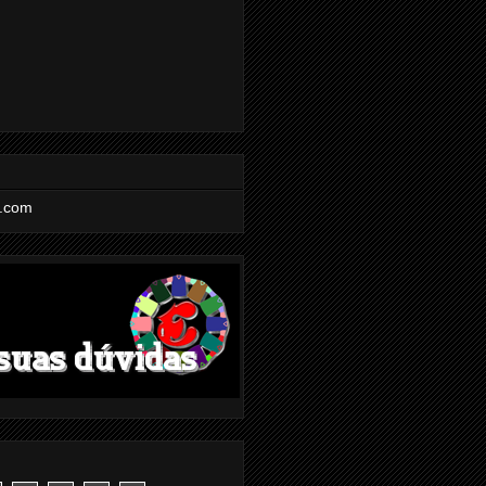
l.com