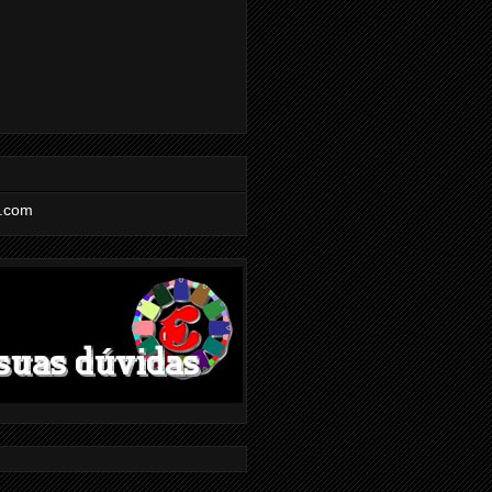
l.com