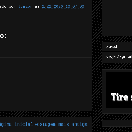
tado por
Junior
às
2/22/2020 10:07:00
o:
e-mail
erojkit@gmai
ágina inicial
Postagem mais antiga