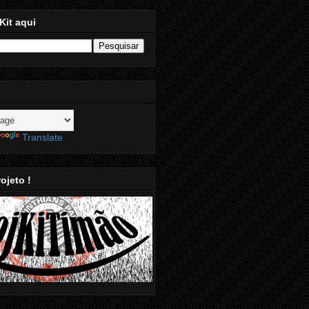
Kit aqui
Translate
ojeto !