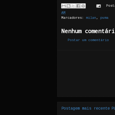
Pos
AM
Marcadores:
milan
,
puma
Nenhum comentári
Postar um comentário
Postagem mais recente
P