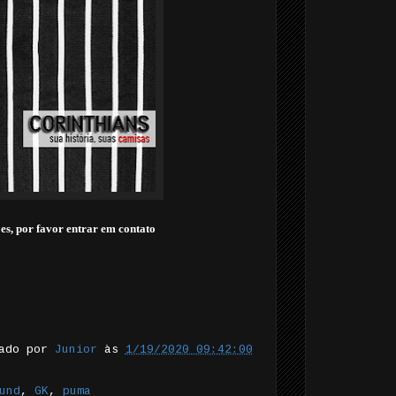
es, por favor entrar em contato
tado por
Junior
às
1/19/2020 09:42:00
und
,
GK
,
puma