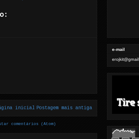
o:
e-mail
erojkit@gmai
ágina inicial
Postagem mais antiga
star comentários (Atom)