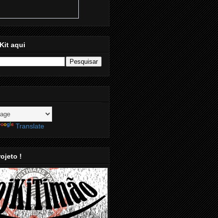
Kit aqui
Translate
ojeto !