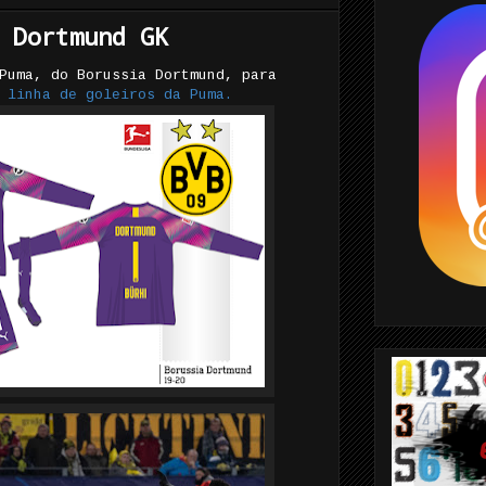
 Dortmund GK
Puma, do Borussia Dortmund, para
a
linha de goleiros da Puma.