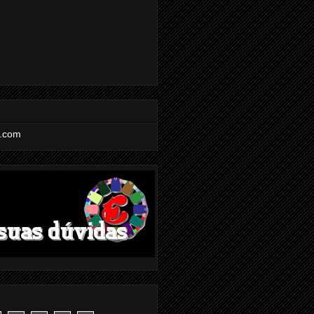
l.com