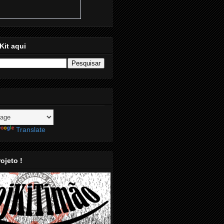
Kit aqui
Translate
ojeto !