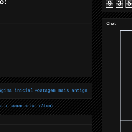
o:
9
3
5
Chat
ágina inicial
Postagem mais antiga
star comentários (Atom)