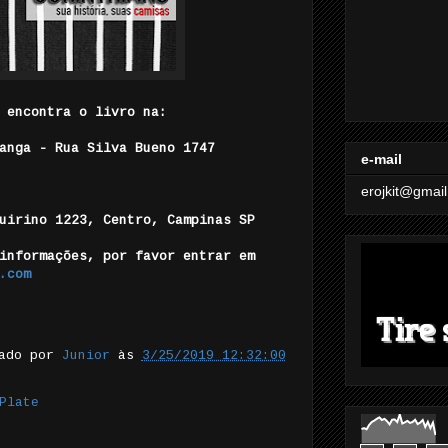
 encontra o livro na:
anga - Rua Silva Bueno 1747
e-mail
erojkit@gmai
Quirino 1223, Centro, Campinas SP
informações, por favor entrar em
.com
tado por
Junior
às
3/25/2019 12:32:00
Plate