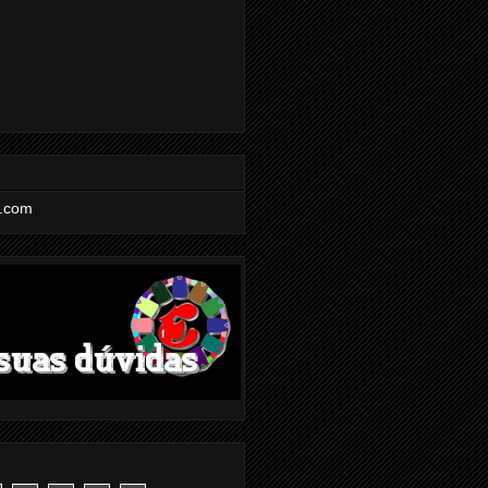
l.com