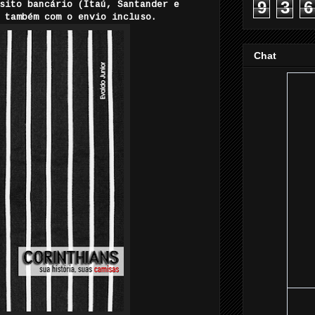
9
3
6
sito bancário (Itaú, Santander e
 também com o envio incluso.
Chat