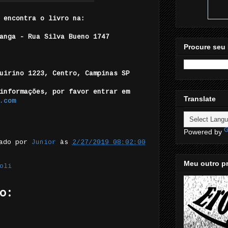
 encontra o livro na:
anga - Rua Silva Bueno 1747
Procure seu 
Quirino 1223, Centro, Campinas SP
informações, por favor entrar em
Translate
.com
Powered by
tado por
Junior
às
2/27/2019 08:02:00
Meu outro pr
oli
o: