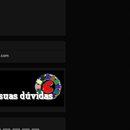
l.com