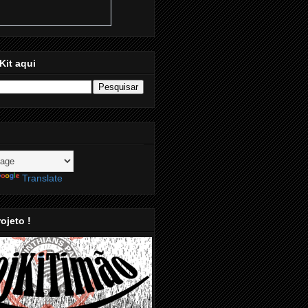
Kit aqui
Translate
ojeto !