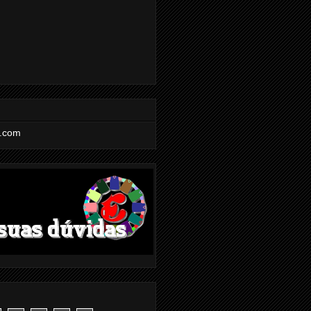
l.com