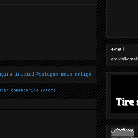
e-mail
erojkit@gmai
ágina inicial
Postagem mais antiga
star comentários (Atom)