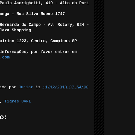
Paulo Andrighetti, 419 - Alto do Pari
anga - Rua Silva Bueno 1747
Bernardo do Campo - Av. Rotary, 624 -
laza Shopping
Quirino 1223, Centro, Campinas SP
informações, por favor entrar em
.com
tado por
Junior
às
11/12/2018 07:54:00
,
Tigres UANL
o: