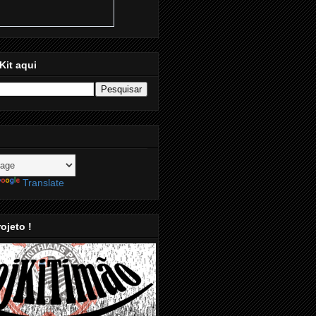
Kit aqui
Translate
ojeto !