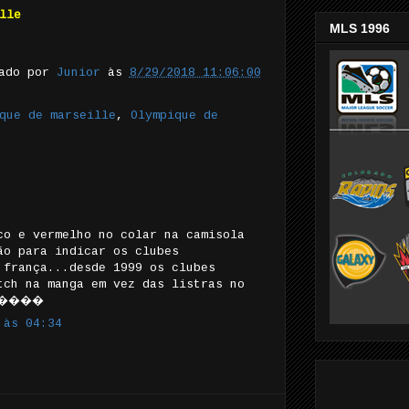
lle
MLS 1996
tado por
Junior
às
8/29/2018 11:06:00
que de marseille
,
Olympique de
co e vermelho no colar na camisola
ão para indicar os clubes
 frança...desde 1999 os clubes
tch na manga em vez das listras no
..����
 às 04:34