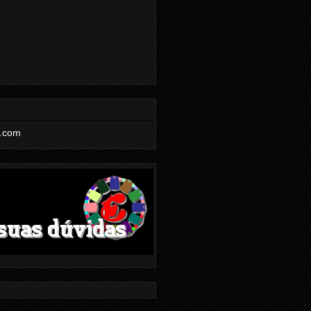
l.com