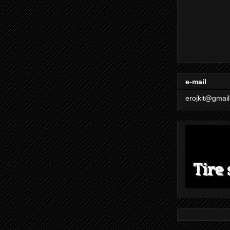
e-mail
erojkit@gmai