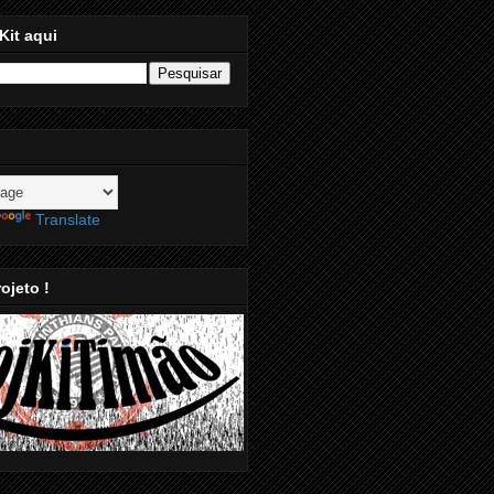
Kit aqui
Translate
ojeto !