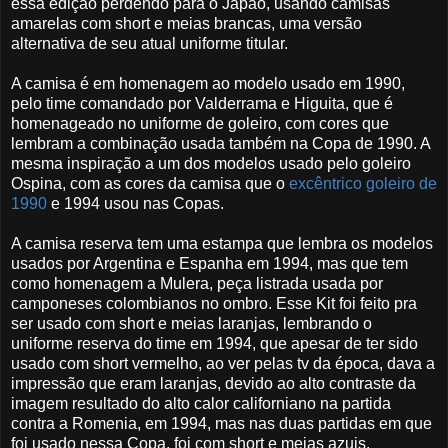
essa edição perdendo para o Japão, usando camisas
amarelas com short e meias brancas, uma versão
alternativa de seu atual uniforme titular.
A camisa é em homenagem ao modelo usado em 1990,
pelo time comandado por Valderrama e Higuita, que é
homenageado no uniforme de goleiro, com cores que
lembram a combinação usada também na Copa de 1990. A
mesma inspiração a um dos modelos usado pelo goleiro
Ospina, com as cores da camisa que o
excêntrico goleiro de
1990
e 1994 usou nas Copas.
A camisa reserva tem uma estampa que lembra os modelos
usados por Argentina e Espanha em 1994, mas que tem
como homenagem a Mulera, peça listrada usada por
camponeses colombianos no ombro. Esse Kit foi feito pra
ser usado com short e meias laranjas, lembrando o
uniforme reserva do time em 1994, que apesar de ter sido
usado com short vermelho, ao ver pelas tv da época, dava a
impressão que eram laranjas, devido ao alto contraste da
imagem resultado do alto calor californiano na partida
contra a Romenia, em 1994, mas nas duas partidas em que
foi usado nessa Copa, foi com short e meias azuis.