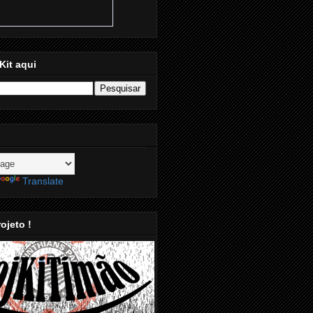
Kit aqui
Translate
ojeto !