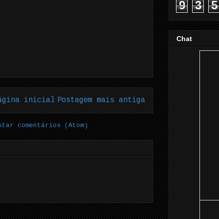
9
3
5
Chat
ágina inicial
Postagem mais antiga
star comentários (Atom)