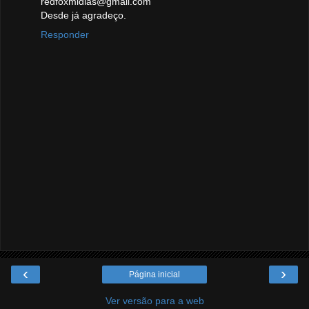
redfoxmidias@gmail.com
Desde já agradeço.
Responder
‹
›
Página inicial
Ver versão para a web