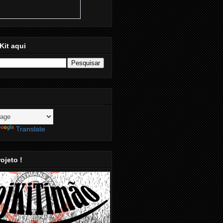
Kit aqui
Translate
ojeto !