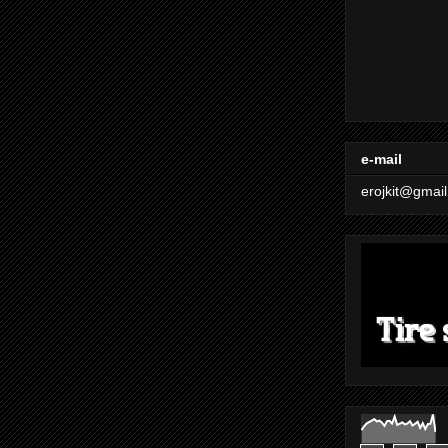
e-mail
erojkit@gmai