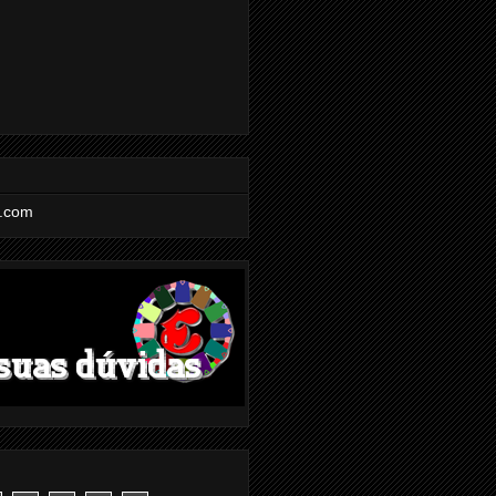
l.com