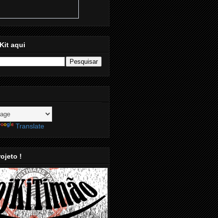
Kit aqui
Translate
ojeto !