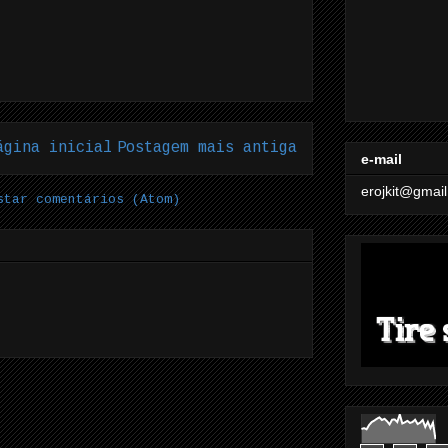
ágina inicial
Postagem mais antiga
e-mail
erojkit@gmai
star comentários (Atom)