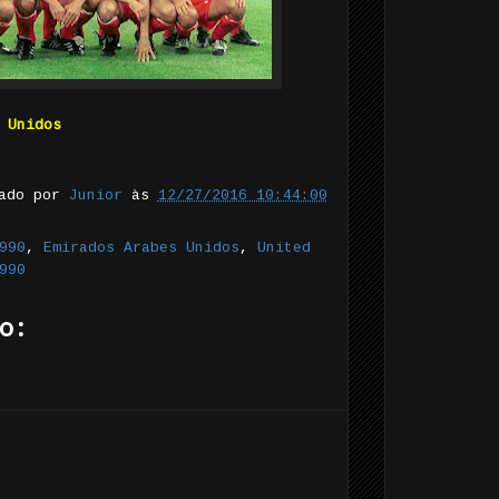
 Unidos
tado por
Junior
às
12/27/2016 10:44:00
990
,
Emirados Arabes Unidos
,
United
990
o: