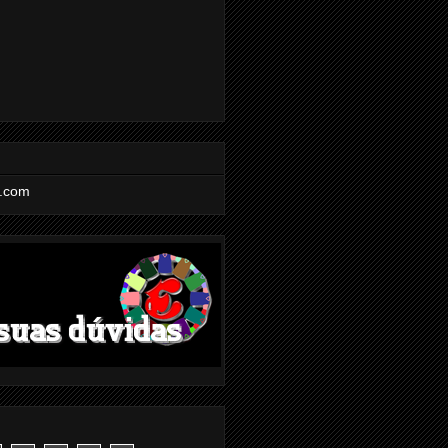
l.com