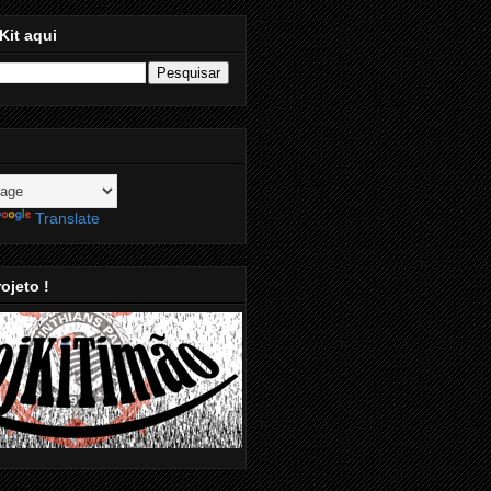
Kit aqui
Translate
ojeto !