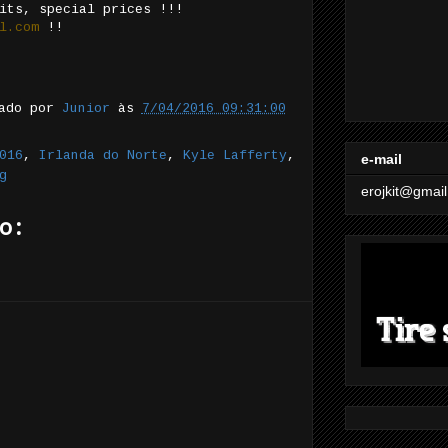
its, special prices !!!
l.com
!!
tado por
Junior
às
7/04/2016 09:31:00
016
,
Irlanda do Norte
,
Kyle Lafferty
,
e-mail
g
erojkit@gmai
o: