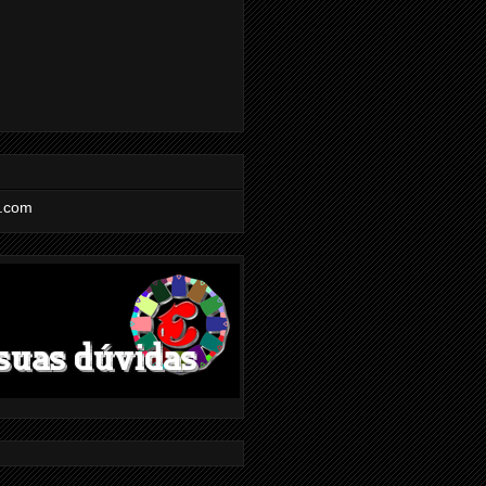
l.com