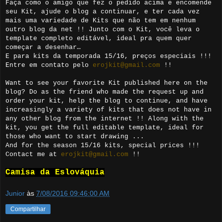
Faça como o amigo que fez o pedido acima e encomende
seu Kit, ajude o blog a continuar, e ter cada vez
mais uma variedade de Kits que não tem em nenhum
outro blog da net !! Junto com o Kit, você leva o
template completo editável, ideal pra quem quer
começar a desenhar…
E para kits da temporada 15/16, preços especiais !!!
Entre em contato pelo
erojkit@gmail.com
!!
Want to see your favorite Kit published here on the
blog? Do as the friend who made the request up and
order your kit, help the blog to continue, and have
increasingly a variety of kits that does not have in
any other blog from the internet !! Along with the
kit, you get the full editable template, ideal for
those who want to start drawing ...
And for the season 15/16 kits, special prices !!!
Contact me at
erojkit@gmail.com
!!
Camisa da Eslováquia
Junior
às
7/08/2016 09:46:00 AM
Compartilhar